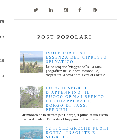
ra
no
POST POPOLARI
ISOLE DIAPONTIE: L'
ESSENZA DEL CIPRESSO
ue
SELVATICO
Le ho scoperte "viaggiando" sulla carta
geografica: tre isole semisconosciute,
da
sospese fra la costa nord-ovest di Corfù e
l...
LUOGHI SEGRETI
D'APPENNINO: IL
FUOCO ORMAI SPENTO
DI CHIAPPORATO,
BORGO DI PASSI
PERDUTI
All'imbocco dello sterrato per il borgo, il primo saluto è stato
il verso del falco. Ero stata a Chiapporato diversi anni f...
12 ISOLE GRECHE FUORI
ROTTA, INSOLITE E
SEGRETE