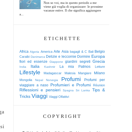
Non so voi, ma in questo periodo a me
viene già voglia di organizzare le prossime
vacanze estive. Il che significa aggiungere
a...
ETICHETTE
Africa
Arte
Asia
Belgio
America
bagagli & C
Bali
Algeria
Europa
Delizie e leccornie
Dormire
Caraibi
Danimarca
Grecia
fiori ed essenze
giardini segreti
Giappone
Italia
La mia Patmos
Letture
India
Kashmir
Lifestyle
Milano
Madagascar
Malesia
Mangiare
Profumi
Profumi per
Mongolia
Nepal
Norvegia
Profumieri e Profumi
viaggiare a naso
Rèunion
Riflessioni e pensieri
Tips &
Spagna
Sri Lanka
Viaggi
Tricks
Viaggi Olfattivi
ga
COPYRIGHT
si