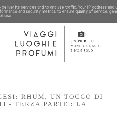
deliver its services and to analyze traffic. Your IP address and
formance and security metrics to ensure quality of service, ge
 abuse.
CESI: RHUM, UN TOCCO DI
TI - TERZA PARTE : LA