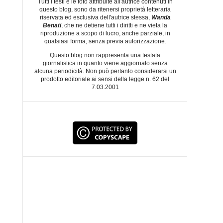
Tutti i testi e le foto attribuite all'autrice contenuti in
questo blog, sono da ritenersi proprietà letteraria
riservata ed esclusiva dell'autrice stessa,
Wanda
Benati
, che ne detiene tutti i diritti e ne vieta la
riproduzione a scopo di lucro, anche parziale, in
qualsiasi forma, senza previa autorizzazione.
Questo blog non rappresenta una testata
giornalistica in quanto viene aggiornato senza
alcuna periodicità. Non può pertanto considerarsi un
prodotto editoriale ai sensi della legge n. 62 del
7.03.2001