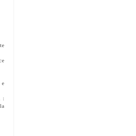
te
ce
 e
 :
la