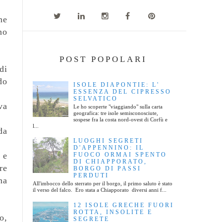
ne
no
POST POPOLARI
di
do
ISOLE DIAPONTIE: L'
ESSENZA DEL CIPRESSO
SELVATICO
va
Le ho scoperte "viaggiando" sulla carta
geografica: tre isole semisconosciute,
sospese fra la costa nord-ovest di Corfù e
l...
da
LUOGHI SEGRETI
D'APPENNINO: IL
 e
FUOCO ORMAI SPENTO
DI CHIAPPORATO,
re
BORGO DI PASSI
PERDUTI
na
All'imbocco dello sterrato per il borgo, il primo saluto è stato
il verso del falco. Ero stata a Chiapporato diversi anni f...
12 ISOLE GRECHE FUORI
ROTTA, INSOLITE E
o,
SEGRETE