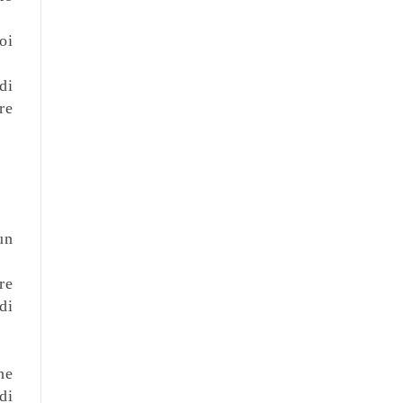
oi
di
re
un
re
di
ne
di