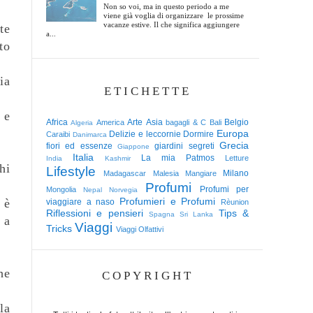
Non so voi, ma in questo periodo a me
viene già voglia di organizzare le prossime
vacanze estive. Il che significa aggiungere
te
a...
to
ia
ETICHETTE
 e
Africa
Arte
Asia
Belgio
America
bagagli & C
Bali
Algeria
Europa
Delizie e leccornie
Dormire
Caraibi
Danimarca
Grecia
fiori ed essenze
giardini segreti
Giappone
Italia
La mia Patmos
Letture
India
Kashmir
hi
Lifestyle
Milano
Madagascar
Malesia
Mangiare
Profumi
Profumi per
Mongolia
Nepal
Norvegia
Profumieri e Profumi
 è
viaggiare a naso
Rèunion
Riflessioni e pensieri
Tips &
Spagna
Sri Lanka
 a
Viaggi
Tricks
Viaggi Olfattivi
he
COPYRIGHT
la