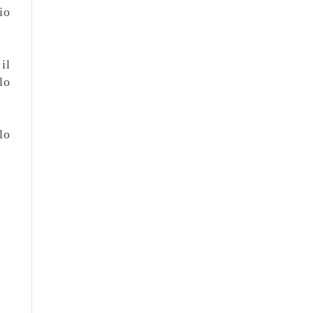
io
il
lo
lo