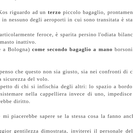
 Kos riguardo ad un
terzo
piccolo bagaglio, prontamen
e, in nessuno degli aeroporti in cui sono transitata è sta
ticolarmente feroce, è sparita persino l'odiata bilanc
imasto inattivo.
e a Bologna)
come secondo bagaglio a mano
borsoni
enso che questo non sia giusto, sia nei confronti di c
a sicurezza del volo.
etto di chi si infischia degli altri: lo spazio a bordo
sistemare nella cappelliera invece di uno, impedisce
ebbe diritto.
e mi piacerebbe sapere se la stessa cosa la fanno anc
gior gentilezza dimostrata, inviterei il personale del