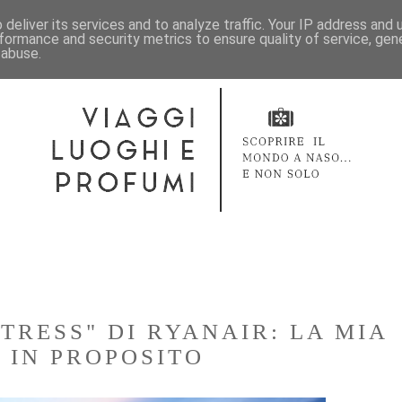
deliver its services and to analyze traffic. Your IP address and
formance and security metrics to ensure quality of service, ge
 abuse.
TRESS" DI RYANAIR: LA MIA
 IN PROPOSITO