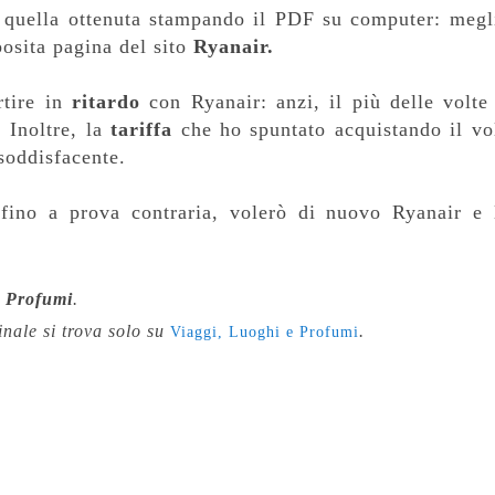
 quella ottenuta stampando il PDF su computer: megl
posita pagina del sito
Ryanair.
rtire in
ritardo
con Ryanair: anzi, il più delle volte 
 Inoltre, l
a
tariffa
che ho spuntato acquistando il vo
e soddisfacente.
 fino a prova contraria, volerò di nuovo Ryanair e 
e Profumi
.
ginale si trova solo su
.
Viaggi, Luoghi e Profumi