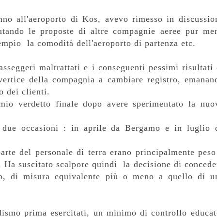
no all'aeroporto di Kos, avevo rimesso in discussio
utando le proposte di altre compagnie aeree pur me
esempio la comodità dell'aeroporto di partenza etc.
sseggeri maltrattati e i conseguenti pessimi risultati 
vertice della compagnia a cambiare registro, emanan
o dei clienti.
mio verdetto finale dopo avere sperimentato la nuo
 due occasioni : in aprile da Bergamo e in luglio 
parte del personale di terra erano principalmente peso
. Ha suscitato scalpore quindi la decisione di concede
o, di misura equivalente più o meno a quello di u
adismo prima esercitati, un minimo di controllo educat