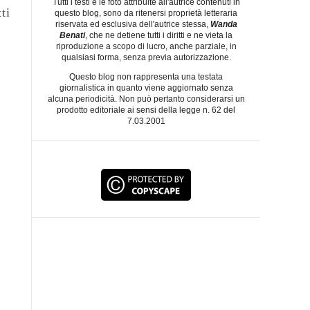
Tutti i testi e le foto attribuite all'autrice contenuti in
ti
questo blog, sono da ritenersi proprietà letteraria
riservata ed esclusiva dell'autrice stessa,
Wanda
Benati
, che ne detiene tutti i diritti e ne vieta la
riproduzione a scopo di lucro, anche parziale, in
qualsiasi forma, senza previa autorizzazione.
Questo blog non rappresenta una testata
giornalistica in quanto viene aggiornato senza
alcuna periodicità. Non può pertanto considerarsi un
prodotto editoriale ai sensi della legge n. 62 del
7.03.2001