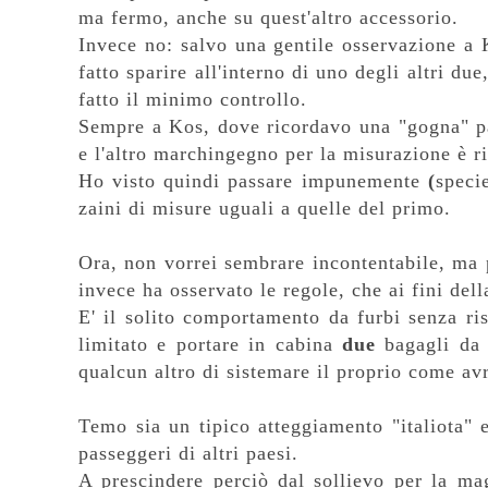
ma fermo, anche su quest'altro accessorio.
Invece no: salvo una gentile osservazione a
fatto sparire all'interno di uno degli altri du
fatto il minimo controllo.
Sempre a Kos, dove ricordavo una "gogna" par
e l'altro marchingegno per la misurazione è r
Ho visto quindi passare impunemente
(
speci
zaini di misure uguali a quelle del primo.
Ora, non vorrei sembrare incontentabile, ma p
invece ha osservato le regole, che ai fini dell
E' il solito comportamento da furbi senza risp
limitato e portare in cabina
due
bagagli da 
qualcun altro di sistemare il proprio come avr
Temo sia un tipico atteggiamento "italiota" 
passeggeri di altri paesi.
A prescindere perciò dal sollievo per la mag