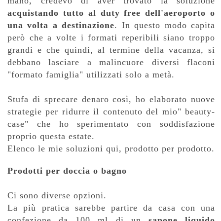
mano, credevo di aver trovato la soluzione
acquistando tutto al duty free dell'aeroporto o
una volta a destinazione
. In questo modo capita
però che a volte i formati reperibili siano troppo
grandi e che quindi, al termine della vacanza, si
debbano lasciare a malincuore diversi flaconi
"formato famiglia" utilizzati solo a metà.
Stufa di sprecare denaro così, ho elaborato nuove
strategie per ridurre il contenuto del mio" beauty-
case" che ho sperimentato con soddisfazione
proprio questa estate.
Elenco le mie soluzioni qui, prodotto per prodotto.
Prodotti per doccia o bagno
Ci sono diverse opzioni.
La più pratica sarebbe partire da casa con una
confezione da 100 ml di un
sapone liquido