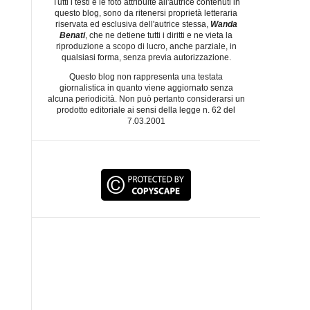
Tutti i testi e le foto attribuite all'autrice contenuti in
questo blog, sono da ritenersi proprietà letteraria
riservata ed esclusiva dell'autrice stessa,
Wanda
Benati
, che ne detiene tutti i diritti e ne vieta la
riproduzione a scopo di lucro, anche parziale, in
qualsiasi forma, senza previa autorizzazione.
Questo blog non rappresenta una testata
giornalistica in quanto viene aggiornato senza
alcuna periodicità. Non può pertanto considerarsi un
prodotto editoriale ai sensi della legge n. 62 del
7.03.2001