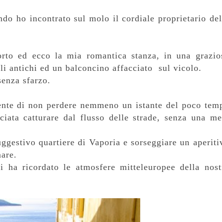
do ho incontrato sul molo il cordiale proprietario del
orto ed ecco la mia romantica stanza, in una grazio
ili antichi ed un balconcino affacciato sul vicolo.
senza sfarzo.
iente di non perdere nemmeno un istante del poco tem
iata catturare dal flusso delle strade, senza una me
ggestivo quartiere di Vaporia e sorseggiare un aperiti
mare.
 ha ricordato le atmosfere mitteleuropee della nost