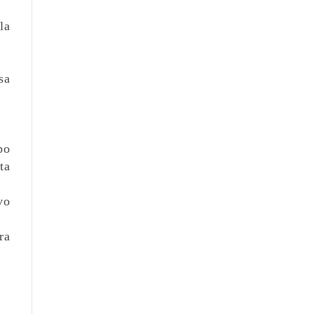
la
sa
po
ta
vo
ra