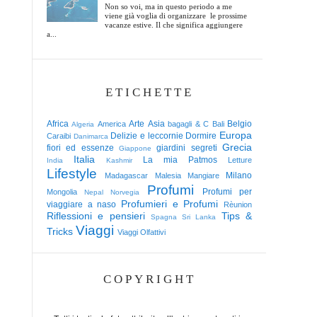
Non so voi, ma in questo periodo a me
viene già voglia di organizzare le prossime
vacanze estive. Il che significa aggiungere
a...
ETICHETTE
Africa
Arte
Asia
Belgio
America
bagagli & C
Bali
Algeria
Europa
Delizie e leccornie
Dormire
Caraibi
Danimarca
Grecia
fiori ed essenze
giardini segreti
Giappone
Italia
La mia Patmos
Letture
India
Kashmir
Lifestyle
Milano
Madagascar
Malesia
Mangiare
Profumi
Profumi per
Mongolia
Nepal
Norvegia
Profumieri e Profumi
viaggiare a naso
Rèunion
Riflessioni e pensieri
Tips &
Spagna
Sri Lanka
Viaggi
Tricks
Viaggi Olfattivi
COPYRIGHT