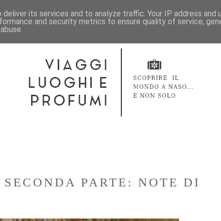
deliver its services and to analyze traffic. Your IP address and
formance and security metrics to ensure quality of service, ge
 abuse.
 SECONDA PARTE: NOTE DI