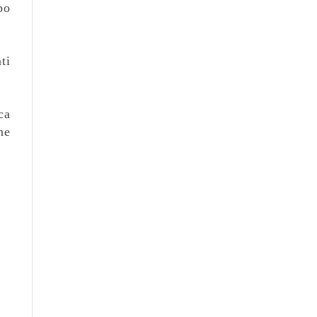
po
ti
ca
he