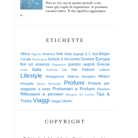
Non so voi, ma in questo periodo a me
viene già voglia di organizzare le prossime
vacanze estive. Il che significa aggiungere
a...
ETICHETTE
Africa
Arte
Asia
Belgio
America
bagagli & C
Bali
Algeria
Europa
Delizie e leccornie
Dormire
Caraibi
Danimarca
Grecia
fiori ed essenze
giardini segreti
Giappone
Italia
La mia Patmos
Letture
India
Kashmir
Lifestyle
Milano
Madagascar
Malesia
Mangiare
Profumi
Profumi per
Mongolia
Nepal
Norvegia
Profumieri e Profumi
viaggiare a naso
Rèunion
Riflessioni e pensieri
Tips &
Spagna
Sri Lanka
Viaggi
Tricks
Viaggi Olfattivi
COPYRIGHT