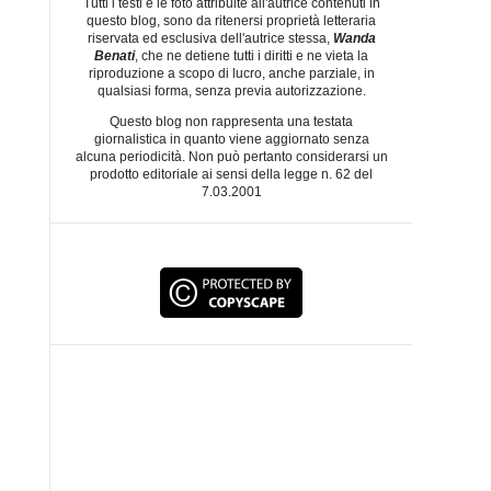
Tutti i testi e le foto attribuite all'autrice contenuti in
questo blog, sono da ritenersi proprietà letteraria
riservata ed esclusiva dell'autrice stessa,
Wanda
Benati
, che ne detiene tutti i diritti e ne vieta la
riproduzione a scopo di lucro, anche parziale, in
qualsiasi forma, senza previa autorizzazione.
Questo blog non rappresenta una testata
giornalistica in quanto viene aggiornato senza
alcuna periodicità. Non può pertanto considerarsi un
prodotto editoriale ai sensi della legge n. 62 del
7.03.2001