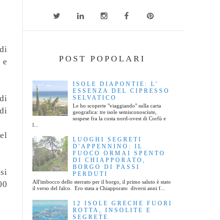
di
POST POPOLARI
 e
ISOLE DIAPONTIE: L'
ESSENZA DEL CIPRESSO
di
SELVATICO
Le ho scoperte "viaggiando" sulla carta
di
geografica: tre isole semisconosciute,
sospese fra la costa nord-ovest di Corfù e
l...
el
LUOGHI SEGRETI
D'APPENNINO: IL
FUOCO ORMAI SPENTO
DI CHIAPPORATO,
BORGO DI PASSI
si
PERDUTI
All'imbocco dello sterrato per il borgo, il primo saluto è stato
00
il verso del falco. Ero stata a Chiapporato diversi anni f...
12 ISOLE GRECHE FUORI
ROTTA, INSOLITE E
SEGRETE