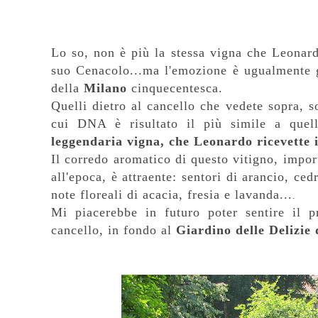
Lo so, non è più la stessa vigna che Leonard
suo Cenacolo...ma l'emozione è ugualmente g
della
Milano
cinquecentesca.
Quelli dietro al cancello che vedete sopra, 
cui DNA è risultato il più simile a quel
leggendaria
vigna, che Leonardo ricevette 
Il corredo aromatico di questo
vitigno, impor
all'epoca, è attraente: s
entori di arancio, ced
note floreali di acacia, fresia e lavanda...
.
Mi piacerebbe in futuro poter sentire il p
cancello, in fondo al
Giardino delle Delizie 