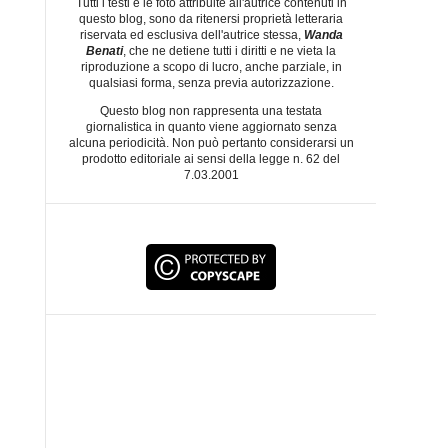
Tutti i testi e le foto attribuite all'autrice contenuti in
questo blog, sono da ritenersi proprietà letteraria
riservata ed esclusiva dell'autrice stessa,
Wanda
Benati
, che ne detiene tutti i diritti e ne vieta la
riproduzione a scopo di lucro, anche parziale, in
qualsiasi forma, senza previa autorizzazione.
Questo blog non rappresenta una testata
giornalistica in quanto viene aggiornato senza
alcuna periodicità. Non può pertanto considerarsi un
prodotto editoriale ai sensi della legge n. 62 del
7.03.2001