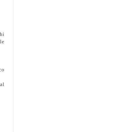
hi
le
co
al