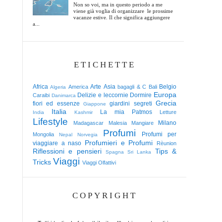
Non so voi, ma in questo periodo a me
viene già voglia di organizzare le prossime
vacanze estive. Il che significa aggiungere
a...
ETICHETTE
Africa
Arte
Asia
Belgio
America
bagagli & C
Bali
Algeria
Europa
Delizie e leccornie
Dormire
Caraibi
Danimarca
Grecia
fiori ed essenze
giardini segreti
Giappone
Italia
La mia Patmos
Letture
India
Kashmir
Lifestyle
Milano
Madagascar
Malesia
Mangiare
Profumi
Profumi per
Mongolia
Nepal
Norvegia
Profumieri e Profumi
viaggiare a naso
Rèunion
Riflessioni e pensieri
Tips &
Spagna
Sri Lanka
Viaggi
Tricks
Viaggi Olfattivi
COPYRIGHT