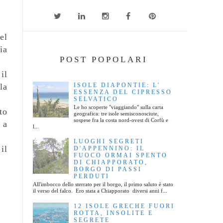
el
ia
POST POPOLARI
 il
la
ISOLE DIAPONTIE: L'
ESSENZA DEL CIPRESSO
SELVATICO
Le ho scoperte "viaggiando" sulla carta
to
geografica: tre isole semisconosciute,
sospese fra la costa nord-ovest di Corfù e
 a
l...
LUOGHI SEGRETI
il
D'APPENNINO: IL
FUOCO ORMAI SPENTO
DI CHIAPPORATO,
BORGO DI PASSI
PERDUTI
All'imbocco dello sterrato per il borgo, il primo saluto è stato
il verso del falco. Ero stata a Chiapporato diversi anni f...
12 ISOLE GRECHE FUORI
ROTTA, INSOLITE E
SEGRETE