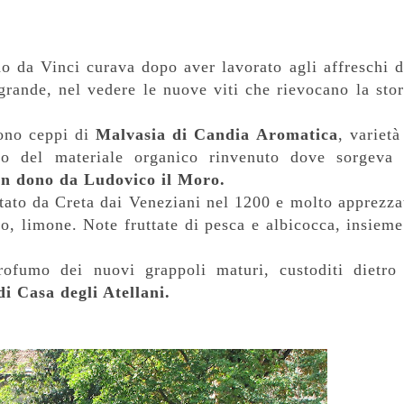
o da Vinci curava dopo aver lavorato agli affreschi d
rande, nel vedere le nuove viti che rievocano la stor
sono ceppi di
Malvasia di Candia Aromatica
, varietà
lo del materiale organico rinvenuto dove sorgeva 
in dono da Ludovico il Moro.
tato da Creta dai Veneziani nel 1200 e molto apprezza
ro, limone. Note fruttate di pesca e albicocca, insieme
rofumo dei nuovi grappoli maturi, custoditi dietro 
di Casa degli Atellani.