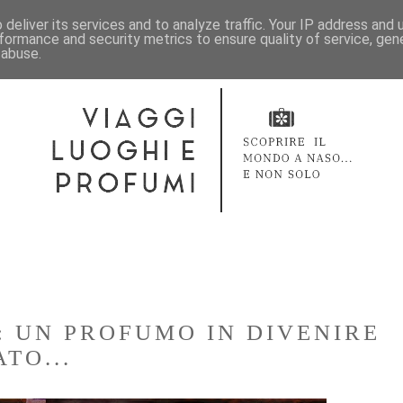
deliver its services and to analyze traffic. Your IP address and
formance and security metrics to ensure quality of service, ge
 abuse.
: UN PROFUMO IN DIVENIRE
TO...