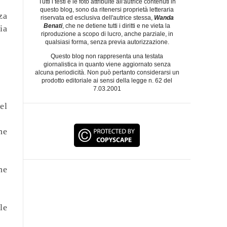
Tutti i testi e le foto attribuite all'autrice contenuti in
questo blog, sono da ritenersi proprietà letteraria
za
riservata ed esclusiva dell'autrice stessa,
Wanda
Benati
, che ne detiene tutti i diritti e ne vieta la
ia
riproduzione a scopo di lucro, anche parziale, in
qualsiasi forma, senza previa autorizzazione.
Questo blog non rappresenta una testata
giornalistica in quanto viene aggiornato senza
alcuna periodicità. Non può pertanto considerarsi un
prodotto editoriale ai sensi della legge n. 62 del
7.03.2001
el
he
he
le