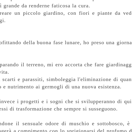
ì grande da renderne faticosa la cura.
creare un piccolo giardino, con fiori e piante da ved
gi.
ofittando della buona fase lunare, ho preso una giorna
parando il terreno, mi ero accorta che fare giardinagg
ita.
 scarti e parassiti, simboleggia l'eliminazione di quan
io e nutrimento ai germogli di una nuova esistenza.
nvece i progetti e i sogni che si svilupperanno di qui
essi di trasformazione che sempre si susseguono.
ndone il sensuale odore di muschio e sottobosco, è 
iungerà a compimento con lo sprigionarsi del profumo d