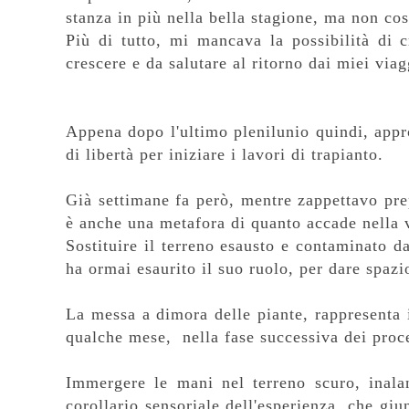
stanza in più nella bella stagione, ma non cos
Più di tutto, mi mancava la possibilità di 
crescere e da salutare al ritorno dai miei viag
Appena dopo l'ultimo plenilunio quindi, appr
di libertà per iniziare i lavori di trapianto.
Già settimane fa però, mentre zappettavo pre
è anche una metafora di quanto accade nella v
Sostituire il terreno esausto e contaminato da
ha ormai esaurito il suo ruolo, per dare spaz
La messa a dimora delle piante, rappresenta i
qualche mese, nella fase successiva dei proc
Immergere le mani nel terreno scuro, inala
corollario sensoriale dell'esperienza, che g