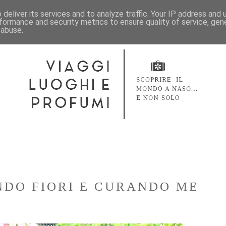
deliver its services and to analyze traffic. Your IP address and
formance and security metrics to ensure quality of service, ge
 abuse.
NDO FIORI E CURANDO ME