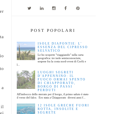
er
POST POPOLARI
ta
ISOLE DIAPONTIE: L'
ESSENZA DEL CIPRESSO
SELVATICO
Le ho scoperte "viaggiando" sulla carta
io
geografica: tre isole semisconosciute,
sospese fra la costa nord-ovest di Corfù e
l...
to
LUOGHI SEGRETI
D'APPENNINO: IL
FUOCO ORMAI SPENTO
DI CHIAPPORATO,
BORGO DI PASSI
 a
PERDUTI
All'imbocco dello sterrato per il borgo, il primo saluto è stato
il verso del falco. Ero stata a Chiapporato diversi anni f...
12 ISOLE GRECHE FUORI
il
ROTTA, INSOLITE E
ei
SEGRETE