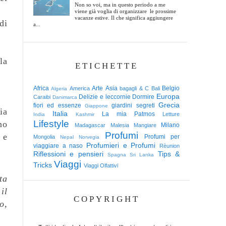
Non so voi, ma in questo periodo a me
viene già voglia di organizzare le prossime
vacanze estive. Il che significa aggiungere
di
a...
la
ETICHETTE
Africa
Arte
Asia
Belgio
America
bagagli & C
Bali
Algeria
Europa
Delizie e leccornie
Dormire
Caraibi
Danimarca
Grecia
fiori ed essenze
giardini segreti
Giappone
ia
Italia
La mia Patmos
Letture
India
Kashmir
Lifestyle
no
Milano
Madagascar
Malesia
Mangiare
Profumi
 e
Profumi per
Mongolia
Nepal
Norvegia
Profumieri e Profumi
viaggiare a naso
Rèunion
Riflessioni e pensieri
Tips &
Spagna
Sri Lanka
Viaggi
Tricks
Viaggi Olfattivi
ta
il
COPYRIGHT
o,