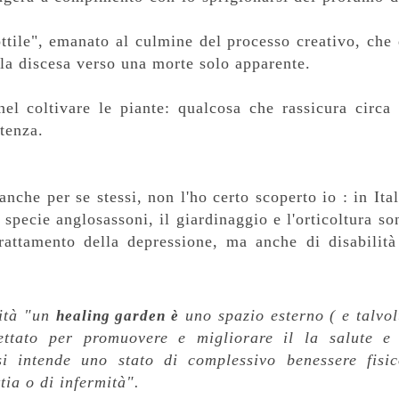
ottile", emanato al culmine del processo creativo, che 
e la discesa verso una morte solo apparente.
el coltivare le piante: qualcosa che rassicura circa 
tenza.
nche per se stessi, non l'ho certo scoperto io : in Ital
specie anglosassoni, il giardinaggio e l'orticoltura so
trattamento della depressione, ma anche di disabilità
ità "
un
uno spazio esterno ( e talvol
healing garden è
ettato per promuovere e migliorare il la salute e 
i intende uno stato di complessivo benessere fisic
tia o di infermità".