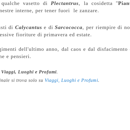
qualche vasetto di
Plectantrus
, la cosidetta "
Pian
inestre interne, per tener fuori le zanzare.
usti di
Calycantus
e di
Sarcococca
, per riempire di no
cessive fioriture di primavera ed estate.
gimenti dell'ultimo anno, dal caos e dal disfacimento 
e e pensieri.
r
Viaggi, Luoghi e Profumi
.
ginale si trova solo su
Viaggi, Luoghi e Profumi
.